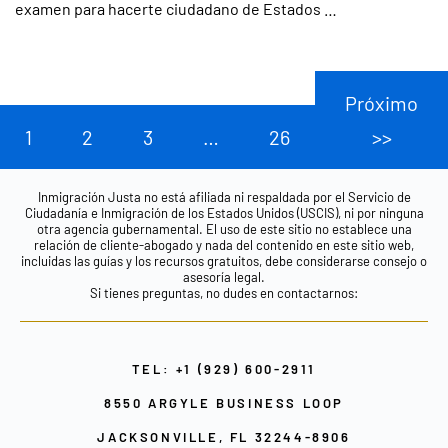
examen para hacerte ciudadano de Estados …
Próximo
1
2
3
…
26
>>
Inmigración Justa no está afiliada ni respaldada por el Servicio de
Ciudadanía e Inmigración de los Estados Unidos (USCIS), ni por ninguna
otra agencia gubernamental. El uso de este sitio no establece una
relación de cliente-abogado y nada del contenido en este sitio web,
incluidas las guías y los recursos gratuitos, debe considerarse consejo o
asesoría legal.
Si tienes preguntas, no dudes en contactarnos:
TEL: +1 (929) 600-2911
8550 ARGYLE BUSINESS LOOP
JACKSONVILLE, FL 32244-8906