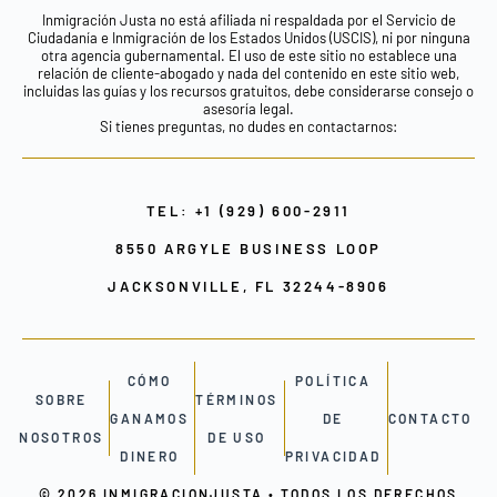
Inmigración Justa no está afiliada ni respaldada por el Servicio de
Ciudadanía e Inmigración de los Estados Unidos (USCIS), ni por ninguna
otra agencia gubernamental. El uso de este sitio no establece una
relación de cliente-abogado y nada del contenido en este sitio web,
incluidas las guías y los recursos gratuitos, debe considerarse consejo o
asesoría legal.
Si tienes preguntas, no dudes en contactarnos:
TEL: +1 (929) 600-2911
8550 ARGYLE BUSINESS LOOP
JACKSONVILLE, FL 32244-8906
CÓMO
POLÍTICA
SOBRE
TÉRMINOS
GANAMOS
DE
CONTACTO
NOSOTROS
DE USO
DINERO
PRIVACIDAD
© 2026 INMIGRACIONJUSTA • TODOS LOS DERECHOS