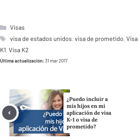
Categorías
Visas
Etiquetas
visa de estados unidos
,
visa de prometido
,
Visa
K1
,
Visa K2
Última actualización:
31 mar 2017
¿Puedo incluir a
mis hijos en mi
aplicación de visa
K-1 o visa de
prometido?