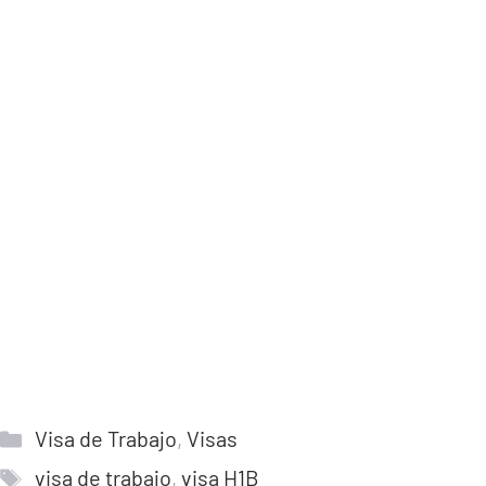
Categorías
Visa de Trabajo
,
Visas
Etiquetas
visa de trabajo
,
visa H1B