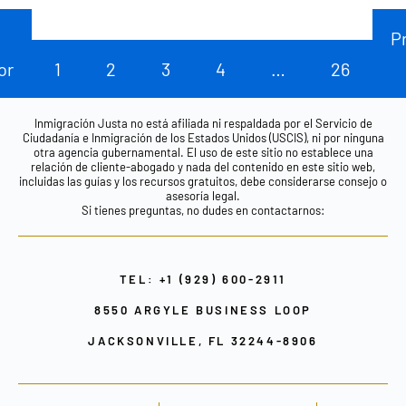
P
or
1
2
3
4
…
26
Inmigración Justa no está afiliada ni respaldada por el Servicio de
Ciudadanía e Inmigración de los Estados Unidos (USCIS), ni por ninguna
otra agencia gubernamental. El uso de este sitio no establece una
relación de cliente-abogado y nada del contenido en este sitio web,
incluidas las guías y los recursos gratuitos, debe considerarse consejo o
asesoría legal.
Si tienes preguntas, no dudes en contactarnos:
TEL: +1 (929) 600-2911
8550 ARGYLE BUSINESS LOOP
JACKSONVILLE, FL 32244-8906