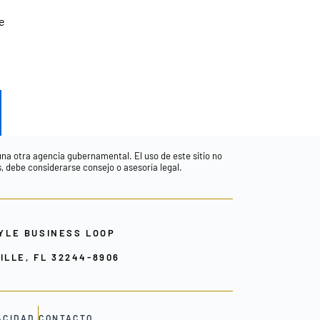
e
guna otra agencia gubernamental. El uso de este sitio no
s, debe considerarse consejo o asesoría legal.
YLE BUSINESS LOOP
LLE, FL 32244-8906
ACIDAD
CONTACTO