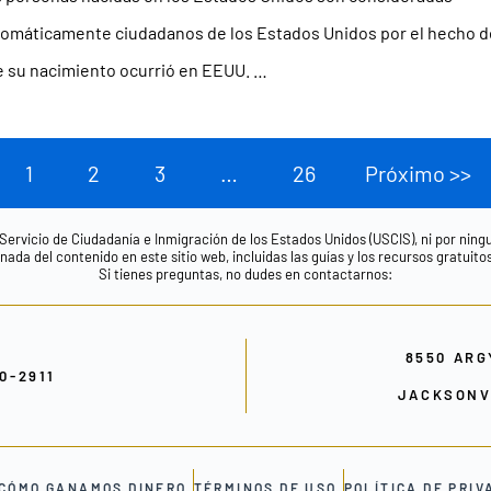
omáticamente ciudadanos de los Estados Unidos por el hecho d
 su nacimiento ocurrió en EEUU. …
1
2
3
…
26
Próximo >>
 Servicio de Ciudadanía e Inmigración de los Estados Unidos (USCIS), ni por nin
ada del contenido en este sitio web, incluidas las guías y los recursos gratuito
Si tienes preguntas, no dudes en contactarnos:
8550 ARG
00-2911
JACKSONVI
CÓMO GANAMOS DINERO
TÉRMINOS DE USO
POLÍTICA DE PRIV