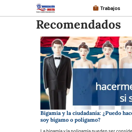
Saltar
Trabajos
al
Recomendados
contenido
Bigamia y la ciudadanía: ¿Puedo ha
soy bígamo o polígamo?
La bigamia y la poligamia pueden ser consi