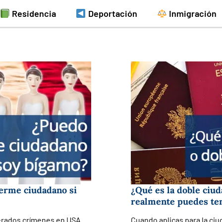
Residencia
Deportación
Inmigración
cerme ciudadano si
¿Qué es la doble ciud
realmente puedes te
derados crímenes en USA.
Cuando aplicas para la ciu