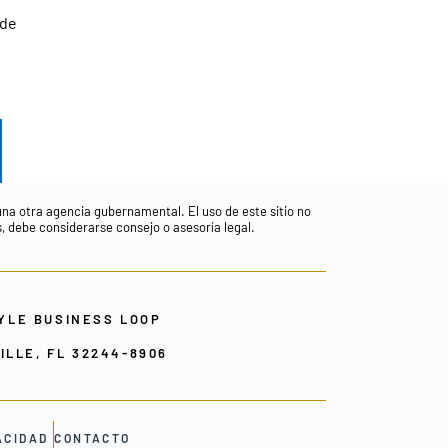
 de
guna otra agencia gubernamental. El uso de este sitio no
s, debe considerarse consejo o asesoría legal.
YLE BUSINESS LOOP
LLE, FL 32244-8906
ACIDAD
CONTACTO