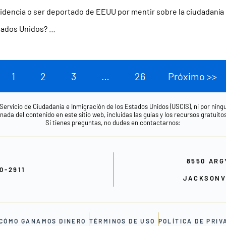
idencia o ser deportado de EEUU por mentir sobre la ciudadanía
ados Unidos? …
1
2
3
…
26
Próximo >>
 Servicio de Ciudadanía e Inmigración de los Estados Unidos (USCIS), ni por nin
ada del contenido en este sitio web, incluidas las guías y los recursos gratuito
Si tienes preguntas, no dudes en contactarnos:
8550 ARG
00-2911
JACKSONVI
CÓMO GANAMOS DINERO
TÉRMINOS DE USO
POLÍTICA DE PRIV