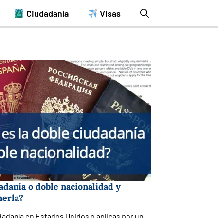
Ciudadanía
Visas
adanía o doble nacionalidad y
nerla?
dadanía en Estados Unidos o aplicas por un