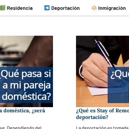
Residencia
Deportación
Inmigración
ia doméstica, ¿será
¿Qué es Stay of Remov
deportación?
ave. Dependiendo del
La deportación es tomada