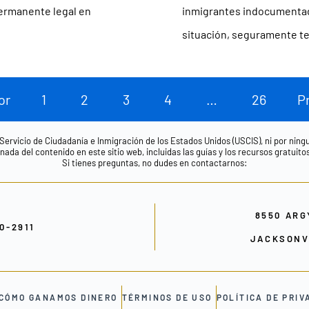
ermanente legal en
inmigrantes indocumentad
situación, seguramente t
or
1
2
3
4
…
26
P
 Servicio de Ciudadanía e Inmigración de los Estados Unidos (USCIS), ni por nin
ada del contenido en este sitio web, incluidas las guías y los recursos gratuito
Si tienes preguntas, no dudes en contactarnos:
8550 ARG
00-2911
JACKSONVI
CÓMO GANAMOS DINERO
TÉRMINOS DE USO
POLÍTICA DE PRIV