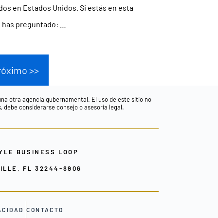
os en Estados Unidos. Si estás en esta
e has preguntado: …
róximo >>
guna otra agencia gubernamental. El uso de este sitio no
s, debe considerarse consejo o asesoría legal.
YLE BUSINESS LOOP
LLE, FL 32244-8906
ACIDAD
CONTACTO