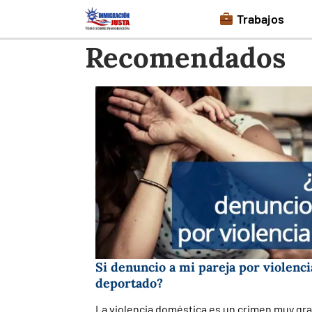
Saltar
Trabajos
al
Recomendados
contenido
Si denuncio a mi pareja por violenc
deportado?
La violencia doméstica es un crimen muy gr