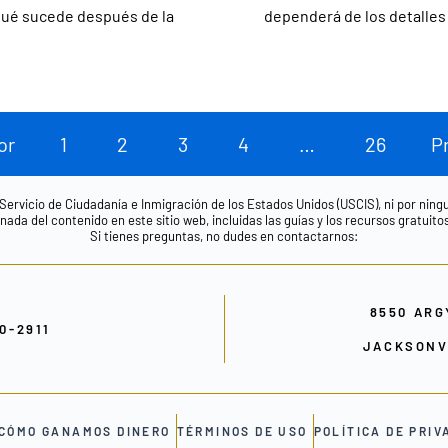
¿qué sucede después de la
dependerá de los detalles 
or
1
2
3
4
…
26
P
 Servicio de Ciudadanía e Inmigración de los Estados Unidos (USCIS), ni por nin
ada del contenido en este sitio web, incluidas las guías y los recursos gratuito
Si tienes preguntas, no dudes en contactarnos:
8550 ARG
00-2911
JACKSONVI
CÓMO GANAMOS DINERO
TÉRMINOS DE USO
POLÍTICA DE PRIV