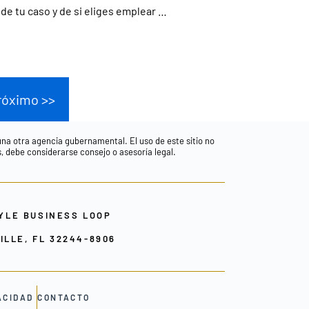
de tu caso y de si eliges emplear …
róximo >>
guna otra agencia gubernamental. El uso de este sitio no
s, debe considerarse consejo o asesoría legal.
YLE BUSINESS LOOP
LLE, FL 32244-8906
ACIDAD
CONTACTO