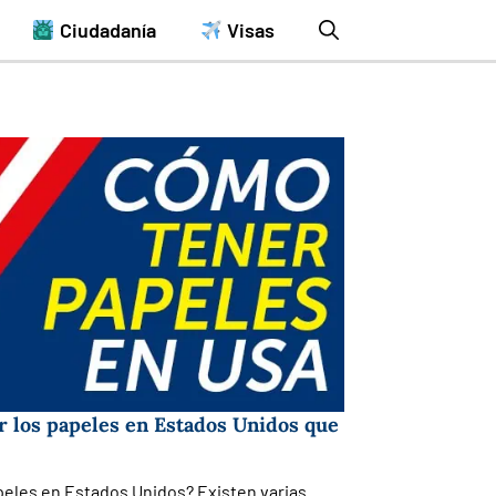
Ciudadanía
Visas
 los papeles en Estados Unidos que
peles en Estados Unidos? Existen varias