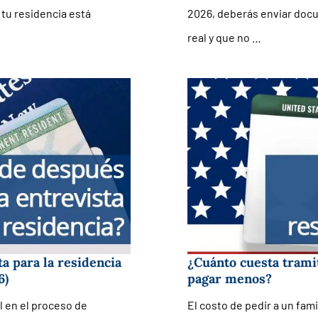
 tu residencia está
2026, deberás enviar doc
real y que no …
a para la residencia
¿Cuánto cuesta tramit
6)
pagar menos?
l en el proceso de
El costo de pedir a un fam