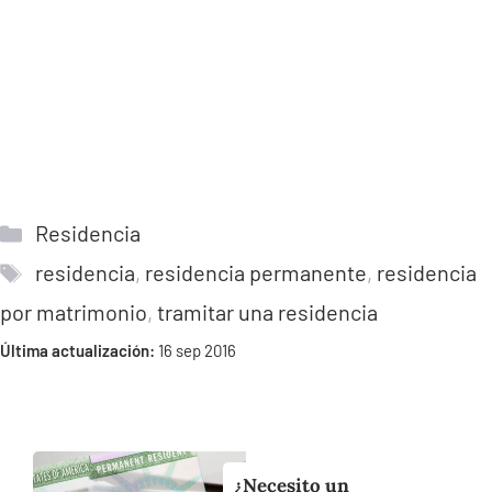
Categorías
Residencia
Etiquetas
residencia
,
residencia permanente
,
residencia
por matrimonio
,
tramitar una residencia
Última actualización:
16 sep 2016
¿Necesito un