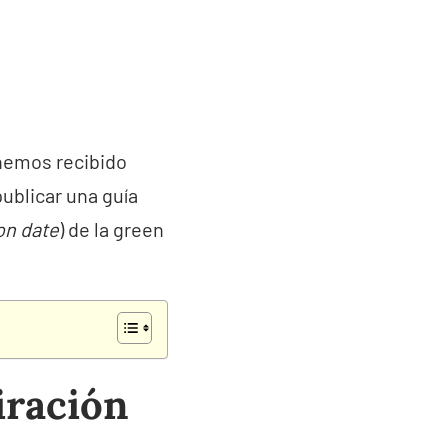
 hemos recibido
ublicar una guía
on date
) de la green
iración