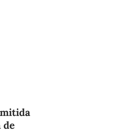
emitida
a de