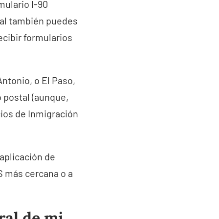
mulario I-90
cual también puedes
ecibir formularios
ntonio, o El Paso,
o postal (aunque,
cios de Inmigración
 aplicación de
IS más cercana o a
al de mi