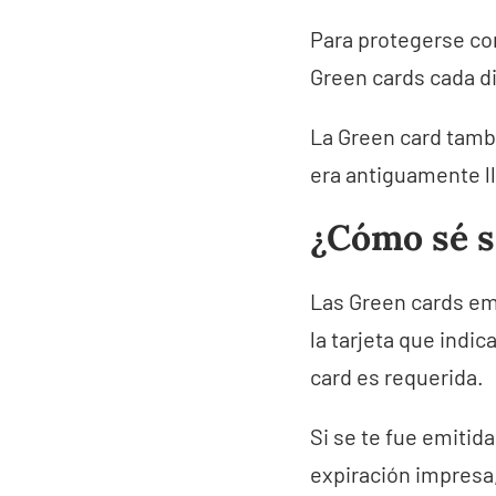
Para protegerse cont
Green cards cada d
La Green card tambi
era antiguamente ll
¿Cómo sé s
Las Green cards emi
la tarjeta que indic
card es requerida.
Si se te fue emitid
expiración impresa,