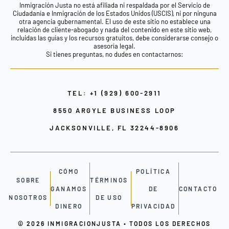
Inmigración Justa no está afiliada ni respaldada por el Servicio de
Ciudadanía e Inmigración de los Estados Unidos (USCIS), ni por ninguna
otra agencia gubernamental. El uso de este sitio no establece una
relación de cliente-abogado y nada del contenido en este sitio web,
incluidas las guías y los recursos gratuitos, debe considerarse consejo o
asesoría legal.
Si tienes preguntas, no dudes en contactarnos:
TEL: +1 (929) 600-2911
8550 ARGYLE BUSINESS LOOP
JACKSONVILLE, FL 32244-8906
CÓMO
POLÍTICA
SOBRE
TÉRMINOS
GANAMOS
DE
CONTACTO
NOSOTROS
DE USO
DINERO
PRIVACIDAD
© 2026 INMIGRACIONJUSTA • TODOS LOS DERECHOS